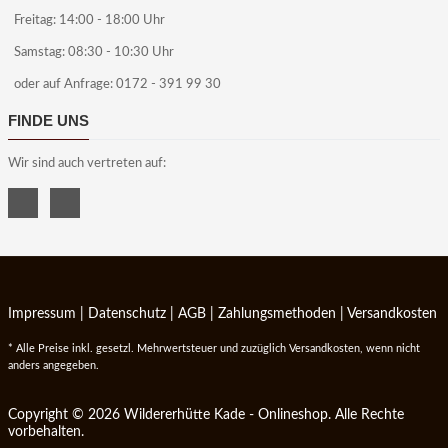
Freitag: 14:00 - 18:00 Uhr
Samstag: 08:30 - 10:30 Uhr
oder auf Anfrage: 0172 - 391 99 30
FINDE UNS
Wir sind auch vertreten auf:
Impressum
|
Datenschutz
|
AGB
|
Zahlungsmethoden
|
Versandkosten
* Alle Preise inkl. gesetzl. Mehrwertsteuer und zuzüglich Versandkosten, wenn nicht
anders angegeben.
Copyright © 2026 Wildererhütte Kade - Onlineshop. Alle Rechte
vorbehalten.