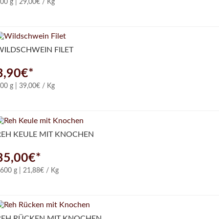
00 g | 29,00€ / Kg
WILDSCHWEIN FILET
3,90€*
00 g | 39,00€ / Kg
REH KEULE MIT KNOCHEN
35,00€*
600 g | 21,88€ / Kg
REH RÜCKEN MIT KNOCHEN