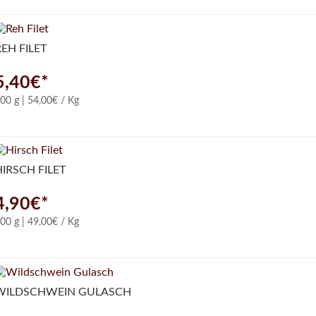
REH FILET
5,40€*
00 g | 54,00€ / Kg
HIRSCH FILET
4,90€*
00 g | 49,00€ / Kg
WILDSCHWEIN GULASCH