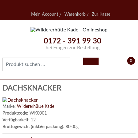
Mein Account
Warenkorb
Zur Kasse
0172 - 391 99 30
bei Fragen zur Bestellung
0
- 0,
DACHSKNACKER
Marke:
Wildererhütte Kade
Produktcode:
WK0001
Verfügbarkeit:
12
Bruttogewicht (inkl.Verpackung):
80.00g