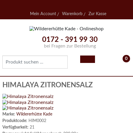
Mein Account
Warenkorb
Zur Kasse
0172 - 391 99 30
bei Fragen zur Bestellung
0
- 0,
HIMALAYA ZITRONENSALZ
Marke:
Wildererhütte Kade
Produktcode:
HIM0002
Verfügbarkeit:
21