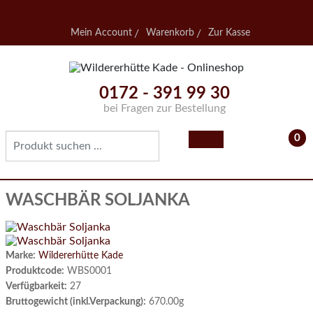
Mein Account
Warenkorb
Zur Kasse
0172 - 391 99 30
bei Fragen zur Bestellung
0
- 0,
WASCHBÄR SOLJANKA
Marke:
Wildererhütte Kade
Produktcode:
WBS0001
Verfügbarkeit:
27
Bruttogewicht (inkl.Verpackung):
670.00g