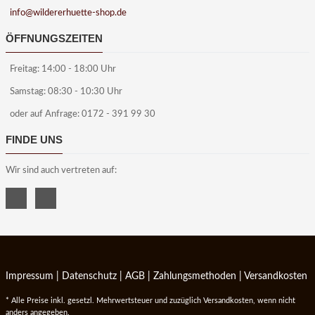
info@wildererhuette-shop.de
ÖFFNUNGSZEITEN
Freitag: 14:00 - 18:00 Uhr
Samstag: 08:30 - 10:30 Uhr
oder auf Anfrage: 0172 - 391 99 30
FINDE UNS
Wir sind auch vertreten auf:
Impressum
|
Datenschutz
|
AGB
|
Zahlungsmethoden
|
Versandkosten
* Alle Preise inkl. gesetzl. Mehrwertsteuer und zuzüglich Versandkosten, wenn nicht
anders angegeben.