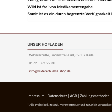
Zum größten teil aus unseren oder auch aus u
Wild ist frei von Medikamentengabe.
Somit ist es ein durch begrenzte Verfügbarkeit
UNSER HOFLADEN
Wildererhütte, Lindenstraße 40, 39307 Kade
0172 - 391 99 30
info@wildererhuette-shop.de
Impressum
|
Datenschutz
|
AGB
|
Zahlungsmethoden
* Alle Preise inkl. gesetzl. Mehrwertsteuer und zuzüglich Versandko