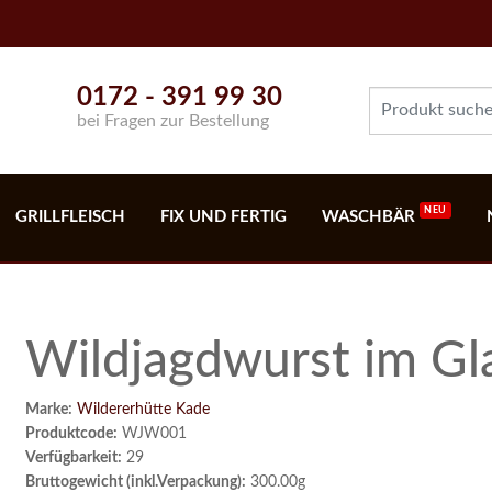
0172 - 391 99 30
bei Fragen zur Bestellung
GRILLFLEISCH
FIX UND FERTIG
WASCHBÄR
Wildjagdwurst im Gl
Marke:
Wildererhütte Kade
Produktcode:
WJW001
Verfügbarkeit:
29
Bruttogewicht (inkl.Verpackung):
300.00g