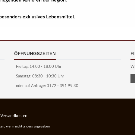
mliegenden Revieren der Region.
 besonders exklusives Lebensmittel.
ÖFFNUNGSZEITEN
F
Freitag: 14:00 - 18:00 Uhr
Wi
Samstag: 08:30 - 10:30 Uhr
oder auf Anfrage: 0172 - 391 99 30
|
Versandkosten
sten, wenn nicht anders angegeben.