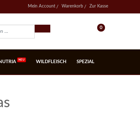
Mein Account
Warenkorb
Zur Kasse
0
- 0,00€
NUTRIA
WILDFLEISCH
SPEZIAL
as